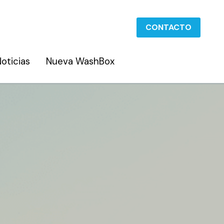
CONTACTO
CONTACTO
oticias
oticias
Nueva WashBox
Nueva WashBox