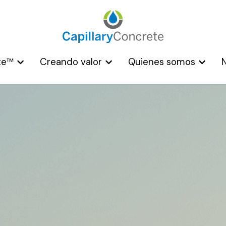
te™
te™
Creando valor
Creando valor
Quienes somos
Quienes somos
N
N