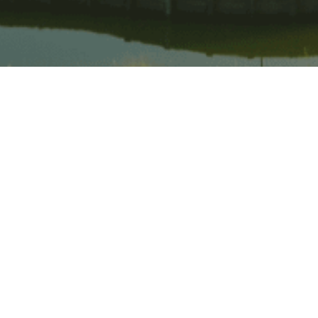
@ 2020 CapillaryConcrete está patentado como un sistema de
drenaje de superficies deportivas y control de humedad
U.S. Patent No. 9,095,763, South African Patent No. 2013/04238.
Patente pendiente en Europa, Asia y Australia.
Copyright © All Rights Reserved. Serial Number: 85-760,632
Terms & Conditions
Privacy Policy