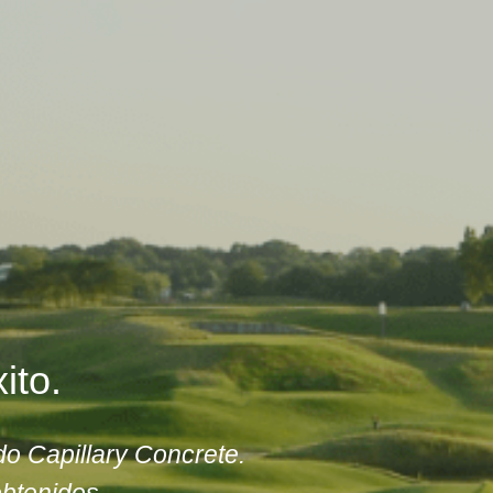
ito.
o Capillary Concrete.
obtenidos. 